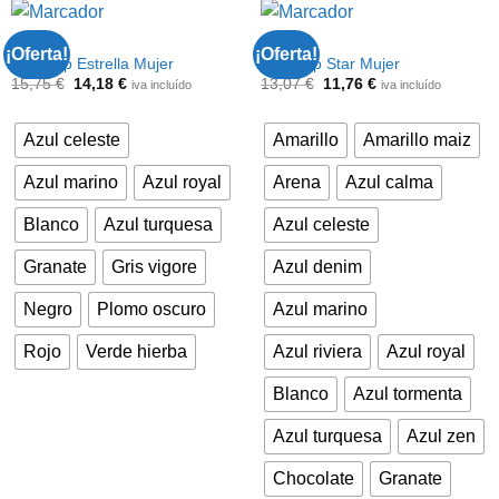
POLOS
POLOS
¡Oferta!
¡Oferta!
Polo Top Estrella Mujer
Polo Top Star Mujer
El
El
El
El
15,75
€
14,18
€
13,07
€
11,76
€
iva incluído
iva incluído
precio
precio
precio
precio
original
actual
original
actual
era:
es:
era:
es:
Azul celeste
Amarillo
Amarillo maiz
15,75 €.
14,18 €.
13,07 €.
11,76 €.
Azul marino
Azul royal
Arena
Azul calma
Blanco
Azul turquesa
Azul celeste
Granate
Gris vigore
Azul denim
Negro
Plomo oscuro
Azul marino
Rojo
Verde hierba
Azul riviera
Azul royal
Blanco
Azul tormenta
Azul turquesa
Azul zen
Chocolate
Granate