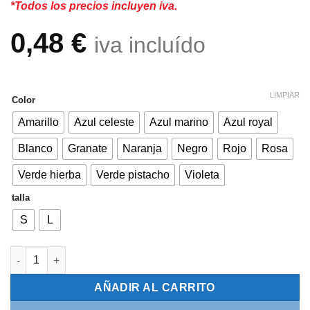
*Todos los precios incluyen iva.
0,48
€
iva incluído
LIMPIAR
Color
Amarillo
Azul celeste
Azul marino
Azul royal
Blanco
Granate
Naranja
Negro
Rojo
Rosa
Verde hierba
Verde pistacho
Violeta
talla
S
L
Pañuelo Fiesta Triangular cantidad
AÑADIR AL CARRITO