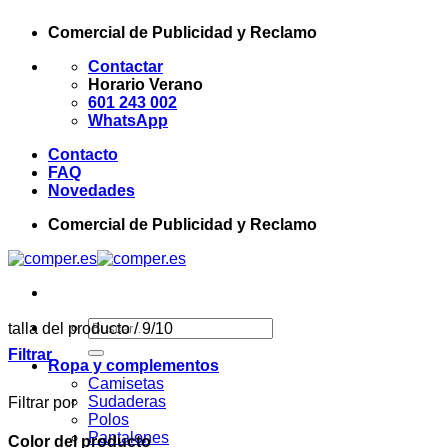
Saltar
Comercial de Publicidad y Reclamo
al
contenido
Contactar
Horario Verano
601 243 002
WhatsApp
Contacto
FAQ
Novedades
Comercial de Publicidad y Reclamo
Buscar
talla del producto
/
9/10
por:
Filtrar
Ropa y complementos
Camisetas
Sudaderas
Filtrar por
Polos
Pantalones
Color del producto