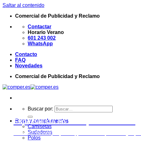
Saltar al contenido
Comercial de Publicidad y Reclamo
Contactar
Horario Verano
601 243 002
WhatsApp
Contacto
FAQ
Novedades
Comercial de Publicidad y Reclamo
Buscar por:
Especialista en textil personalizado
Ropa y complementos
Camisetas
Sudaderas
Vestuario laboral, deportivo, promocional, eventos y ropa
Polos