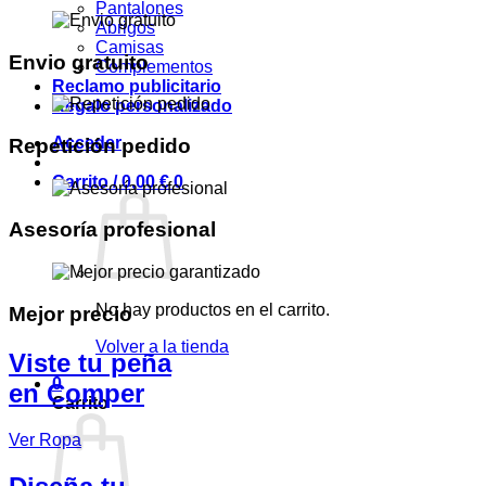
Pantalones
Abrigos
Camisas
Envio gratuito
Complementos
Reclamo publicitario
Regalo personalizado
Acceder
Repetición pedido
Carrito /
0,00
€
0
Asesoría profesional
No hay productos en el carrito.
Mejor precio
Volver a la tienda
Viste tu peña
0
en Comper
Carrito
Ver Ropa