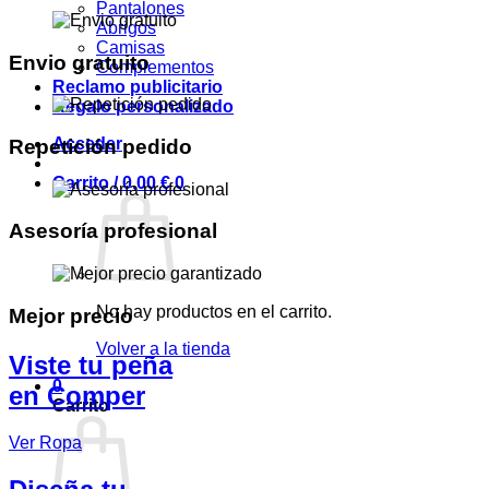
Pantalones
Abrigos
Camisas
Envio gratuito
Complementos
Reclamo publicitario
Regalo personalizado
Acceder
Repetición pedido
Carrito /
0,00
€
0
Asesoría profesional
No hay productos en el carrito.
Mejor precio
Volver a la tienda
Viste tu peña
0
en Comper
Carrito
Ver Ropa