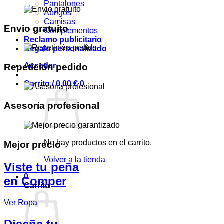
Pantalones
Abrigos
Camisas
Envio gratuito
Complementos
Reclamo publicitario
Regalo personalizado
Acceder
Repetición pedido
Carrito /
0,00
€
0
Asesoría profesional
No hay productos en el carrito.
Mejor precio
Volver a la tienda
Viste tu peña
0
en Comper
Carrito
Ver Ropa