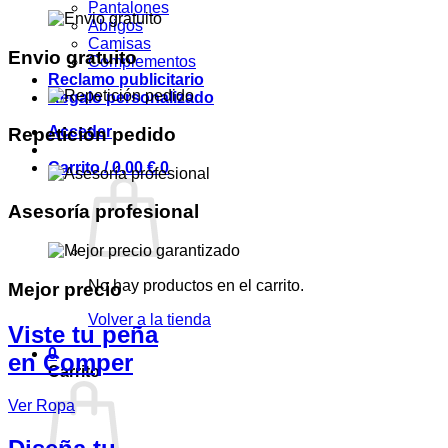
Pantalones
Abrigos
Camisas
Envio gratuito
Complementos
Reclamo publicitario
Regalo personalizado
Acceder
Repetición pedido
Carrito /
0,00
€
0
Asesoría profesional
No hay productos en el carrito.
Mejor precio
Volver a la tienda
Viste tu peña
0
en Comper
Carrito
Ver Ropa