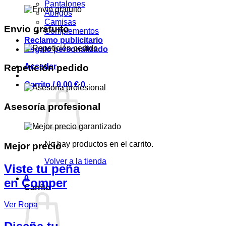
Pantalones
Abrigos
Camisas
Envio gratuito
Complementos
Reclamo publicitario
Regalo personalizado
Acceder
Repetición pedido
Carrito /
0,00
€
0
Asesoría profesional
No hay productos en el carrito.
Mejor precio
Volver a la tienda
Viste tu peña
0
en Comper
Carrito
Ver Ropa