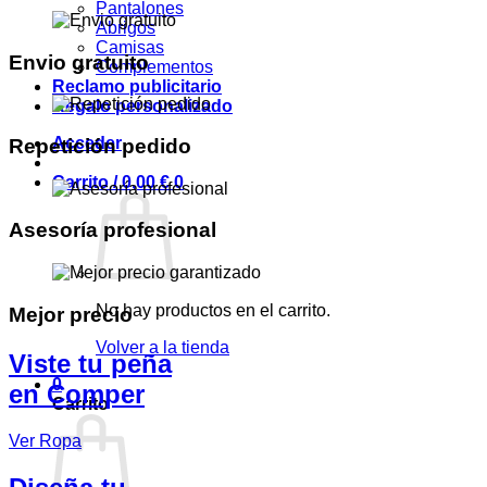
Pantalones
Abrigos
Camisas
Envio gratuito
Complementos
Reclamo publicitario
Regalo personalizado
Acceder
Repetición pedido
Carrito /
0,00
€
0
Asesoría profesional
No hay productos en el carrito.
Mejor precio
Volver a la tienda
Viste tu peña
0
en Comper
Carrito
Ver Ropa